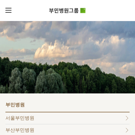
카피라이트로 가기
본문으로 가기
주메뉴로 가기
로그인
부민병원그룹소개
회원가입
비전과
부민병원그룹소식
핵심가치
사회공헌
병원/
부민스토리
센터
후원안내
이사장소개
서울부민병원
언론보도
HI
KOR
부산부민병원
건강토크
ENG
HSS
글로벌
RUS
해운대부민병원
입찰공고
얼라이언스
CHI
구포부민병원
부민병원
연혁
부민병원
40주년
부민
역사관
조직도
프레스티지
서울부민병원
라이프케어센터
오시는길
마곡
부산부민병원
의료진