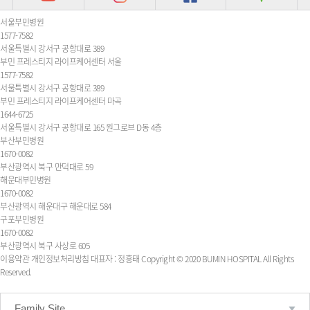
서울부민병원
1577-7582
서울특별시 강서구 공항대로 389
부민 프레스티지 라이프케어센터 서울
1577-7582
서울특별시 강서구 공항대로 389
부민 프레스티지 라이프케어센터 마곡
1644-6725
서울특별시 강서구 공항대로 165 원그로브 D동 4층
부산부민병원
1670-0082
부산광역시 북구 만덕대로 59
해운대부민병원
1670-0082
부산광역시 해운대구 해운대로 584
구포부민병원
1670-0082
부산광역시 북구 사상로 605
이용약관
개인정보처리방침
대표자 : 정흥태
Copyright © 2020 BUMIN HOSPITAL All Rights
Reserved.
Family Site