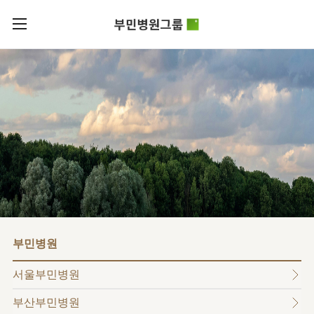
카피라이트로 가기
본문으로 가기
주메뉴로 가기
로그인
부민병원그룹소개
회원가입
비전과
부민병원그룹소식
핵심가치
사회공헌
병원/
부민스토리
센터
후원안내
이사장소개
서울부민병원
언론보도
HI
KOR
부산부민병원
건강토크
ENG
HSS
글로벌
RUS
해운대부민병원
입찰공고
얼라이언스
CHI
구포부민병원
부민병원
연혁
부민병원
40주년
부민
역사관
조직도
프레스티지
서울부민병원
라이프케어센터
오시는길
마곡
부산부민병원
의료진