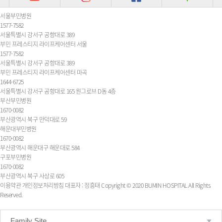
서울부민병원
1577-7582
서울특별시 강서구 공항대로 389
부민 프레스티지 라이프케어센터 서울
1577-7582
서울특별시 강서구 공항대로 389
부민 프레스티지 라이프케어센터 마곡
1644-6725
서울특별시 강서구 공항대로 165 원그로브 D동 4층
부산부민병원
1670-0082
부산광역시 북구 만덕대로 59
해운대부민병원
1670-0082
부산광역시 해운대구 해운대로 584
구포부민병원
1670-0082
부산광역시 북구 사상로 605
이용약관
개인정보처리방침
대표자 : 정흥태
Copyright © 2020 BUMIN HOSPITAL All Rights
Reserved.
Family Site