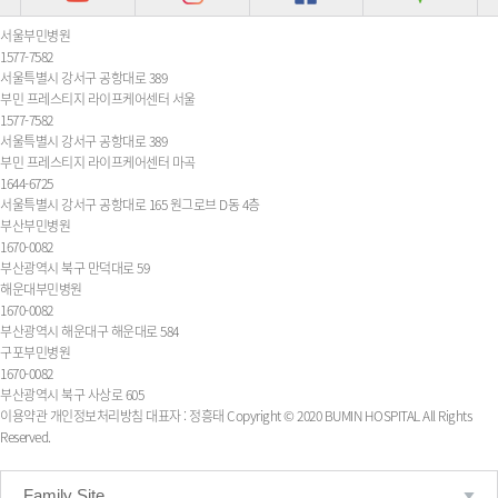
서울부민병원
1577-7582
서울특별시 강서구 공항대로 389
부민 프레스티지 라이프케어센터 서울
1577-7582
서울특별시 강서구 공항대로 389
부민 프레스티지 라이프케어센터 마곡
1644-6725
서울특별시 강서구 공항대로 165 원그로브 D동 4층
부산부민병원
1670-0082
부산광역시 북구 만덕대로 59
해운대부민병원
1670-0082
부산광역시 해운대구 해운대로 584
구포부민병원
1670-0082
부산광역시 북구 사상로 605
이용약관
개인정보처리방침
대표자 : 정흥태
Copyright © 2020 BUMIN HOSPITAL All Rights
Reserved.
Family Site