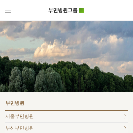
카피라이트로 가기
본문으로 가기
주메뉴로 가기
로그인
부민병원그룹소개
회원가입
비전과
부민병원그룹소식
핵심가치
사회공헌
병원/
부민스토리
센터
후원안내
이사장소개
서울부민병원
언론보도
HI
KOR
부산부민병원
건강토크
ENG
HSS
글로벌
RUS
해운대부민병원
입찰공고
얼라이언스
CHI
구포부민병원
부민병원
연혁
부민병원
40주년
부민
역사관
조직도
프레스티지
서울부민병원
라이프케어센터
오시는길
마곡
부산부민병원
의료진