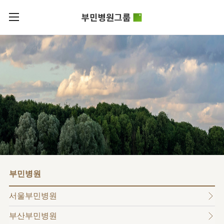
카피라이트로 가기
본문으로 가기
주메뉴로 가기
로그인
부민병원그룹소개
회원가입
비전과
부민병원그룹소식
핵심가치
사회공헌
병원/
부민스토리
센터
후원안내
이사장소개
서울부민병원
언론보도
HI
KOR
부산부민병원
건강토크
ENG
HSS
글로벌
RUS
해운대부민병원
입찰공고
얼라이언스
CHI
구포부민병원
부민병원
연혁
부민병원
40주년
부민
역사관
조직도
프레스티지
서울부민병원
라이프케어센터
오시는길
마곡
부산부민병원
의료진