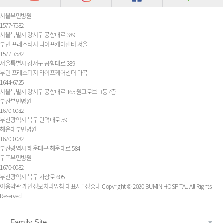
서울부민병원
1577-7582
서울특별시 강서구 공항대로 389
부민 프레스티지 라이프케어센터 서울
1577-7582
서울특별시 강서구 공항대로 389
부민 프레스티지 라이프케어센터 마곡
1644-6725
서울특별시 강서구 공항대로 165 원그로브 D동 4층
부산부민병원
1670-0082
부산광역시 북구 만덕대로 59
해운대부민병원
1670-0082
부산광역시 해운대구 해운대로 584
구포부민병원
1670-0082
부산광역시 북구 사상로 605
이용약관
개인정보처리방침
대표자 : 정흥태
Copyright © 2020 BUMIN HOSPITAL All Rights
Reserved.
Family Site