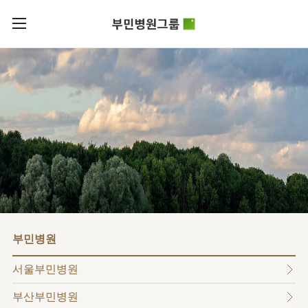
카피라이트로 가기
본문으로 가기
주메뉴로 가기
로그인
부민병원그룹소개
회원가입
비전과
부민병원그룹소식
핵심가치
사회공헌
병원/
부민스토리
센터
후원안내
이사장소개
서울부민병원
언론보도
HI
KOR
부산부민병원
건강토크
ENG
HSS
글로벌
RUS
해운대부민병원
입찰공고
얼라이언스
CHI
구포부민병원
부민병원
연혁
부민병원
40주년
부민
역사관
조직도
프레스티지
서울부민병원
라이프케어센터
오시는길
마곡
부산부민병원
의료진