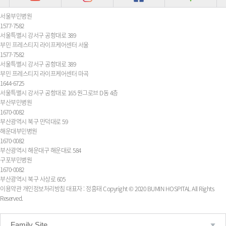
서울부민병원
1577-7582
서울특별시 강서구 공항대로 389
부민 프레스티지 라이프케어센터 서울
1577-7582
서울특별시 강서구 공항대로 389
부민 프레스티지 라이프케어센터 마곡
1644-6725
서울특별시 강서구 공항대로 165 원그로브 D동 4층
부산부민병원
1670-0082
부산광역시 북구 만덕대로 59
해운대부민병원
1670-0082
부산광역시 해운대구 해운대로 584
구포부민병원
1670-0082
부산광역시 북구 사상로 605
이용약관
개인정보처리방침
대표자 : 정흥태
Copyright © 2020 BUMIN HOSPITAL All Rights
Reserved.
Family Site