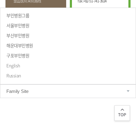
釜⼭医院来院路线
fax.
+82-51-741-3924
부민병원그룹
서울부민병원
부산부민병원
해운대부민병원
致辞
구포부민병원
English
Russian
Family Site
TOP