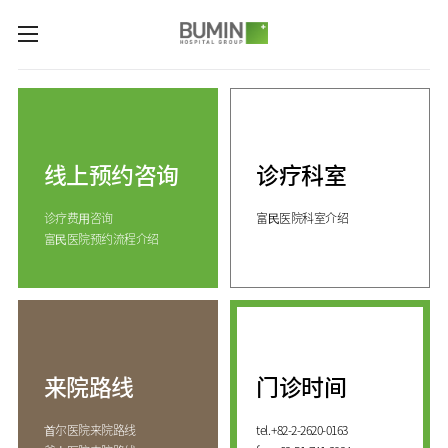
카피라이트로 가기
본문으로 가기
주메뉴로 가기
诊疗科室与专业中心
关节中心
预约咨询
脊柱中心
线上预约咨询
诊疗科室
线上预约咨询
服务指南
(费用咨询)
康复运动治疗中心
诊疗费⽤咨询
富⺠医院科室介绍
门诊开放时间
医院介绍
外伤骨折中心
富⺠医院预约流程介绍
来院路线
手足中心
愿景&
KOR
核心价值
国际医生培训中心
消化系统中心
ENG
致辞
人工肾脏中心
RUS
发展历程
CHI
综合健康促进中心
来院路线
门诊时间
国际诊疗中心
诊疗科室
⾸尔医院来院路线
tel.
+82-2-2620-0163