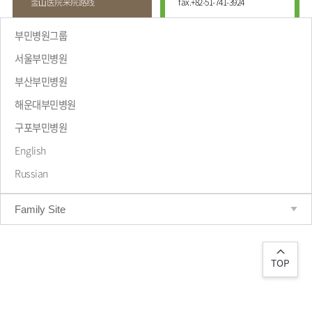
釜⼭医院来院路线
fax.
+82-51-741-3924
부민병원그룹
서울부민병원
부산부민병원
해운대부민병원
致辞
구포부민병원
English
Russian
Family Site
TOP