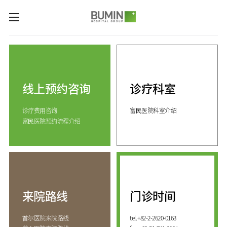
카피라이트로 가기
본문으로 가기
주메뉴로 가기
诊疗科室与专业中心
关节中心
预约咨询
脊柱中心
线上预约咨询
诊疗科室
线上预约咨询
服务指南
(费用咨询)
康复运动治疗中心
诊疗费⽤咨询
富⺠医院科室介绍
门诊开放时间
医院介绍
外伤骨折中心
富⺠医院预约流程介绍
来院路线
手足中心
愿景&
KOR
核心价值
国际医生培训中心
消化系统中心
ENG
致辞
人工肾脏中心
RUS
发展历程
CHI
综合健康促进中心
来院路线
门诊时间
国际诊疗中心
诊疗科室
⾸尔医院来院路线
tel.
+82-2-2620-0163