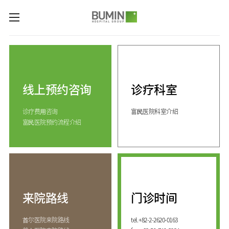
카피라이트로 가기
본문으로 가기
주메뉴로 가기
诊疗科室与专业中心
关节中心
预约咨询
脊柱中心
线上预约咨询
诊疗科室
线上预约咨询
服务指南
(费用咨询)
康复运动治疗中心
诊疗费⽤咨询
富⺠医院科室介绍
门诊开放时间
医院介绍
外伤骨折中心
富⺠医院预约流程介绍
来院路线
手足中心
愿景&
KOR
核心价值
国际医生培训中心
消化系统中心
ENG
致辞
人工肾脏中心
RUS
发展历程
CHI
综合健康促进中心
来院路线
门诊时间
国际诊疗中心
诊疗科室
⾸尔医院来院路线
tel.
+82-2-2620-0163