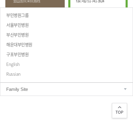
釜⼭医院来院路线
fax.
+82-51-741-3924
부민병원그룹
서울부민병원
부산부민병원
해운대부민병원
致辞
구포부민병원
English
Russian
Family Site
TOP