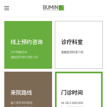
카피라이트로 가기
본문으로 가기
주메뉴로 가기
诊疗科室与专业中心
关节中心
预约咨询
脊柱中心
线上预约咨询
诊疗科室
线上预约咨询
服务指南
(费用咨询)
康复运动治疗中心
诊疗费⽤咨询
富⺠医院科室介绍
门诊开放时间
医院介绍
外伤骨折中心
富⺠医院预约流程介绍
来院路线
手足中心
愿景&
KOR
核心价值
国际医生培训中心
消化系统中心
ENG
致辞
人工肾脏中心
RUS
发展历程
CHI
综合健康促进中心
来院路线
门诊时间
国际诊疗中心
诊疗科室
⾸尔医院来院路线
tel.
+82-2-2620-0163