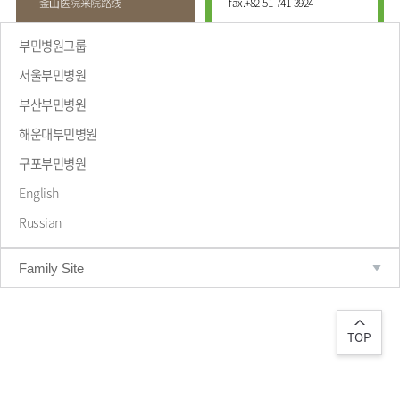
釜⼭医院来院路线
fax.
+82-51-741-3924
부민병원그룹
서울부민병원
부산부민병원
해운대부민병원
致辞
구포부민병원
English
Russian
Family Site
TOP