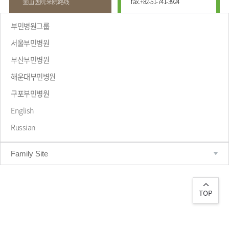
釜⼭医院来院路线
fax.
+82-51-741-3924
부민병원그룹
서울부민병원
부산부민병원
해운대부민병원
致辞
구포부민병원
English
Russian
Family Site
TOP