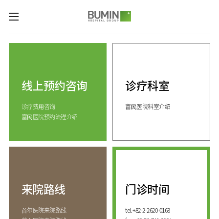
카피라이트로 가기
본문으로 가기
주메뉴로 가기
诊疗科室与专业中心
关节中心
预约咨询
脊柱中心
线上预约咨询
诊疗科室
线上预约咨询
服务指南
(费用咨询)
康复运动治疗中心
诊疗费⽤咨询
富⺠医院科室介绍
门诊开放时间
医院介绍
外伤骨折中心
富⺠医院预约流程介绍
来院路线
手足中心
愿景&
KOR
核心价值
国际医生培训中心
消化系统中心
ENG
致辞
人工肾脏中心
RUS
发展历程
CHI
综合健康促进中心
来院路线
门诊时间
国际诊疗中心
诊疗科室
⾸尔医院来院路线
tel.
+82-2-2620-0163