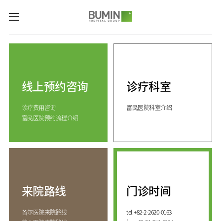
카피라이트로 가기
본문으로 가기
주메뉴로 가기
诊疗科室与专业中心
关节中心
预约咨询
脊柱中心
线上预约咨询
诊疗科室
线上预约咨询
服务指南
(费用咨询)
康复运动治疗中心
诊疗费⽤咨询
富⺠医院科室介绍
门诊开放时间
医院介绍
外伤骨折中心
富⺠医院预约流程介绍
来院路线
手足中心
愿景&
KOR
核心价值
国际医生培训中心
消化系统中心
ENG
致辞
人工肾脏中心
RUS
发展历程
CHI
综合健康促进中心
来院路线
门诊时间
国际诊疗中心
诊疗科室
⾸尔医院来院路线
tel.
+82-2-2620-0163