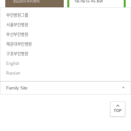
釜⼭医院来院路线
fax.
+82-51-741-3924
부민병원그룹
서울부민병원
부산부민병원
해운대부민병원
致辞
구포부민병원
English
Russian
Family Site
TOP