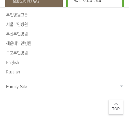
釜⼭医院来院路线
fax.
+82-51-741-3924
부민병원그룹
서울부민병원
부산부민병원
해운대부민병원
致辞
구포부민병원
English
Russian
Family Site
TOP