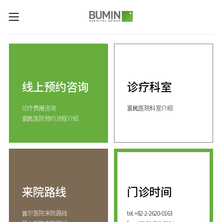
카피라이트로 가기
본문으로 가기
주메뉴로 가기
诊疗科室与专业中心
关节中心
预约咨询
脊柱中心
线上预约咨询
诊疗科室
线上预约咨询
服务指南
(费用咨询)
康复运动治疗中心
诊疗费⽤咨询
富⺠医院科室介绍
门诊开放时间
医院介绍
外伤骨折中心
富⺠医院预约流程介绍
来院路线
手足中心
愿景&
KOR
核心价值
国际医生培训中心
消化系统中心
ENG
致辞
人工肾脏中心
RUS
发展历程
CHI
综合健康促进中心
来院路线
门诊时间
国际诊疗中心
诊疗科室
⾸尔医院来院路线
tel.
+82-2-2620-0163