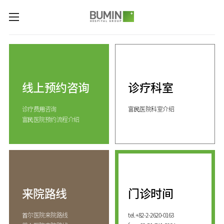
카피라이트로 가기
본문으로 가기
주메뉴로 가기
诊疗科室与专业中心
关节中心
预约咨询
脊柱中心
线上预约咨询
诊疗科室
线上预约咨询
服务指南
(费用咨询)
康复运动治疗中心
诊疗费⽤咨询
富⺠医院科室介绍
门诊开放时间
医院介绍
外伤骨折中心
富⺠医院预约流程介绍
来院路线
手足中心
愿景&
KOR
核心价值
国际医生培训中心
消化系统中心
ENG
致辞
人工肾脏中心
RUS
发展历程
CHI
综合健康促进中心
来院路线
门诊时间
国际诊疗中心
诊疗科室
⾸尔医院来院路线
tel.
+82-2-2620-0163