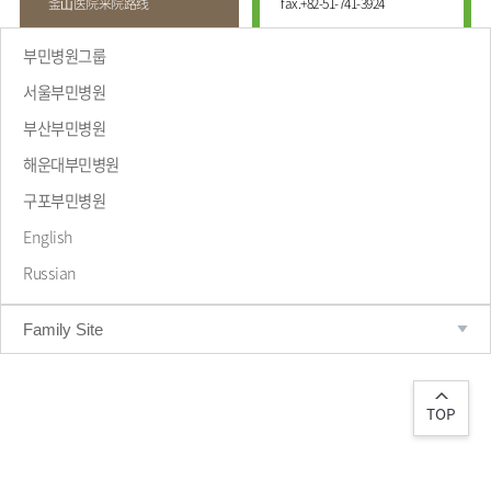
釜⼭医院来院路线
fax.
+82-51-741-3924
부민병원그룹
서울부민병원
부산부민병원
해운대부민병원
致辞
구포부민병원
English
Russian
Family Site
TOP