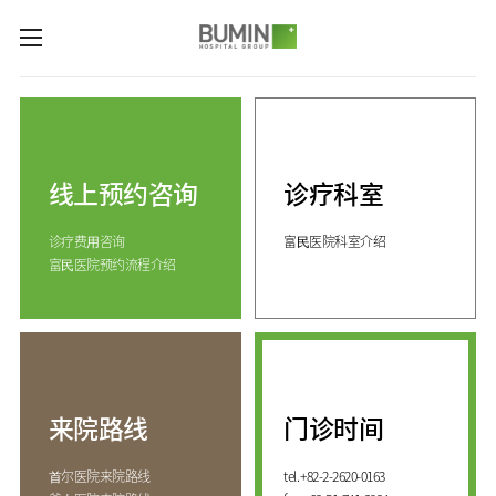
카피라이트로 가기
본문으로 가기
주메뉴로 가기
诊疗科室与专业中心
关节中心
预约咨询
脊柱中心
线上预约咨询
诊疗科室
线上预约咨询
服务指南
(费用咨询)
康复运动治疗中心
诊疗费⽤咨询
富⺠医院科室介绍
门诊开放时间
医院介绍
外伤骨折中心
富⺠医院预约流程介绍
来院路线
手足中心
愿景&
KOR
核心价值
国际医生培训中心
消化系统中心
ENG
致辞
人工肾脏中心
RUS
发展历程
CHI
综合健康促进中心
来院路线
门诊时间
国际诊疗中心
诊疗科室
⾸尔医院来院路线
tel.
+82-2-2620-0163