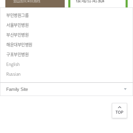
釜⼭医院来院路线
fax.
+82-51-741-3924
부민병원그룹
서울부민병원
부산부민병원
해운대부민병원
致辞
구포부민병원
English
Russian
Family Site
TOP