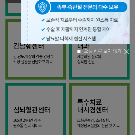
사회공헌
핵심가치
온라인
조직도
비급여진료비
말초혈관센터
KOR
건강상담
류마티스내과
언론보도
HI
ENG
연구교육
감염예방
소화기센터
칭찬합시다
안내
외과
RUS
건강토크
부민스토리
임상시험센터
특수소화기클리닉
고객의소리
CHI
환자안전
신경과
입찰공고
HSS
정보
소화기암센터
글로벌
부민병원
소아청소년과
얼라이언스
40주년
원내
간담췌센터
내과
인공신장센터
역사관
전화번호
부인과
연혁
건강증진센터
간,담도,췌장의 각종 양성 및
세분화된 진료와
오시는길
정신건강의학과
조직도
악성 질환을 진단하고 치료
정확한 진단
인터벤션센터
오늘 하루 보지 않기
비뇨의학과
오시는길
재활운동치료센터
가정의학과
의료진소개
외상골절센터
치과
외래진료
지역응급의료기관
안내
마취통증의학과
특수치료
국제진료센터
영상의학과
심뇌혈관센터
내시경센터
간담췌센터
진단검사의학과
365일 24시간 상주
소화관종양, 소장질환,
대장항문센터
응급의학과
원스톱 진료 서비스
췌장담도질환의 진단 및 치료
중환자실
병리과