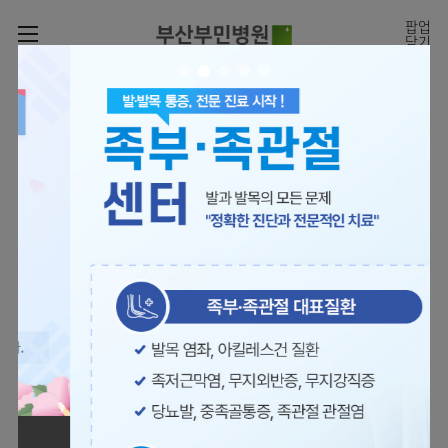
카피라이트로 가기
본문으로 가기
주메뉴로 가기
팝업
닫기
로그인
나의진료정보
회원가입
온라인진료예약
전문센터
의료진 소개
진료예약
증명서재발급
전문센터
진료안내
전체보기
증명서발급내역
[진료시간표]
빠르고 쉬운 진료예약을
월요일 09:00~18:00
진료과
관절센터
이용안내
하실 수 있습니다.
화~금 09:00~17:00
대표전화 | 1670-0082
토요일 09:00~13:00
진료과 전체보기
의료진
로봇수술센터
장비안내
병원소개
정형외과
진료시간표
족부·
층별안내
족관절클리닉
병원장인사말
신경외과
외래진료
미디어센터
주차시설안내
척추센터
비전과
소화기내과
입원/
병원소식
핵심가치
편의시설
부민그룹소개
퇴원/
척추내시경센터
관절센터
척추센터
순환기내과
병문안
언론보도
부민스토리
증명서재발급
심뇌혈관센터
이사장소개
부민그룹소식
호흡기내과
진료협력센터
보건복지부 지정
최소상처 척추수술을 원칙
인재채용
연혁
서식다운로드
뇌신경센터
비전과
관절전문병원
국제의사교육센터 지정센터
신장내과