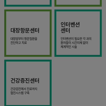
AI
스마트케어병동
인터벤션
대장항문센터
센터
대장암부터 항문질환을
인터벤션이 필요한 각 과의
진단하고 치료
환자들이 시간지체 없이
체계적인 시술
건강증진센터
건강검진에서 진료까지
협진시스템 구축