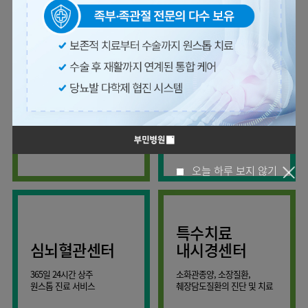
사회공헌
핵심가치
온라인
조직도
비급여진료비
말초혈관센터
KOR
건강상담
류마티스내과
언론보도
HI
ENG
연구교육
감염예방
소화기센터
칭찬합시다
안내
외과
RUS
건강토크
부민스토리
임상시험센터
특수소화기클리닉
고객의소리
CHI
환자안전
신경과
입찰공고
HSS
정보
소화기암센터
글로벌
부민병원
소아청소년과
얼라이언스
40주년
원내
간담췌센터
내과
인공신장센터
역사관
전화번호
부인과
연혁
건강증진센터
간,담도,췌장의 각종 양성 및
세분화된 진료와
오시는길
정신건강의학과
조직도
악성 질환을 진단하고 치료
정확한 진단
인터벤션센터
비뇨의학과
오시는길
재활운동치료센터
오늘 하루 보지 않기
가정의학과
의료진소개
외상골절센터
치과
외래진료
지역응급의료기관
안내
마취통증의학과
특수치료
국제진료센터
영상의학과
심뇌혈관센터
내시경센터
간담췌센터
진단검사의학과
365일 24시간 상주
소화관종양, 소장질환,
대장항문센터
응급의학과
원스톱 진료 서비스
췌장담도질환의 진단 및 치료
중환자실
병리과