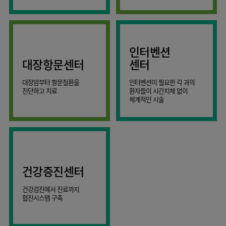
AI
스마트케어병동
인터벤션
대장항문센터
센터
대장암부터 항문질환을
인터벤션이 필요한 각 과의
진단하고 치료
환자들이 시간지체 없이
체계적인 시술
건강증진센터
건강검진에서 진료까지
협진시스템 구축