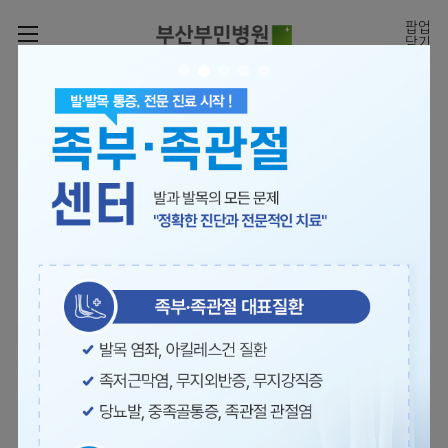
카피라이트로 가기
본문으로 가기
주메뉴로 가기
팝업
닫기
로그인
나의진료정보
회원가입
온라인진료예약
전문센터
의료진 소개
진료예약
증명서재발급
전문센터
진료안내
전체보기
증명서발급내역
[진료시간표]
빠르고 쉬운 진료예약을
월요일 09:00~18:00
진료과
관절센터
이용안내
하실 수 있습니다.
화~금 09:00~17:00
대표전화 | 1670-0082
토요일 09:00~13:00
진료과 전체보기
의료진
로봇수술센터
장비안내
병원소개
정형외과
진료시간표
족부·
층별안내
족관절클리닉
병원장인사말
신경외과
외래진료
미디어센터
주차시설안내
척추센터
비전과
소화기내과
입원/
병원소식
핵심가치
편의시설
부민그룹소개
퇴원/
척추내시경센터
관절센터
척추센터
순환기내과
병문안
언론보도
부민스토리
증명서재발급
심뇌혈관센터
이사장소개
부민그룹소식
호흡기내과
진료협력센터
보건복지부 지정
최소상처 척추수술을 원칙
인재채용
연혁
서식다운로드
뇌신경센터
비전과
관절전문병원
국제의사교육센터 지정센터
신장내과