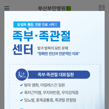
카피라이트로 가기
본문으로 가기
주메뉴로 가기
팝업
닫기
로그인
나의진료정보
회원가입
온라인진료예약
전문센터
의료진 소개
진료예약
증명서재발급
전문센터
진료안내
전체보기
증명서발급내역
[진료시간표]
빠르고 쉬운 진료예약을
월요일 09:00~18:00
진료과
관절센터
이용안내
하실 수 있습니다.
화~금 09:00~17:00
대표전화 | 1670-0082
토요일 09:00~13:00
진료과 전체보기
의료진
로봇수술센터
장비안내
병원소개
정형외과
진료시간표
족부·
층별안내
족관절클리닉
병원장인사말
신경외과
외래진료
미디어센터
주차시설안내
척추센터
비전과
소화기내과
입원/
병원소식
핵심가치
편의시설
부민그룹소개
퇴원/
척추내시경센터
관절센터
척추센터
순환기내과
병문안
언론보도
부민스토리
증명서재발급
심뇌혈관센터
이사장소개
부민그룹소식
호흡기내과
진료협력센터
보건복지부 지정
최소상처 척추수술을 원칙
인재채용
연혁
서식다운로드
뇌신경센터
비전과
관절전문병원
국제의사교육센터 지정센터
신장내과