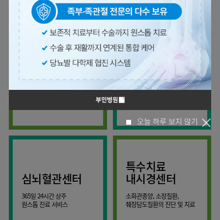
사회공헌
핵심가치
온라인
조직도
비급여진료비
말초혈관센터
KOR
건강상담
류마티스내과
언론보도
HI
ENG
연구교육
감염예방
소화기센터
칭찬합시다
안내
외과
RUS
건강토크
부민스토리
임상시험센터
특수소화기클리닉
고객의소리
CHI
환자안전
신경과
입찰공고
HSS
정보
소화기암센터
글로벌
부민병원
소아청소년과
얼라이언스
40주년
원내
간담췌센터
내과
인공신장센터
역사관
전화번호
부인과
연혁
건강증진센터
간,담도,췌장의 각종 양성 및
세분화된 진료와
오시는길
정신건강의학과
조직도
악성 질환을 진단하고 치료
정확한 진단
인터벤션센터
비뇨의학과
오시는길
재활운동치료센터
오늘 하루 보지 않기
가정의학과
의료진소개
외상골절센터
치과
외래진료
지역응급의료기관
안내
마취통증의학과
특수치료
국제진료센터
영상의학과
심뇌혈관센터
내시경센터
간담췌센터
진단검사의학과
365일 24시간 상주
소화관종양, 소장질환,
대장항문센터
응급의학과
원스톱 진료 서비스
췌장담도질환의 진단 및 치료
중환자실
병리과