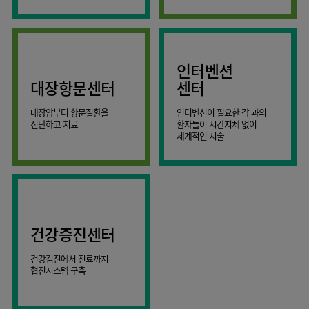
AI
스마트케어병동
인터벤션
대장항문센터
센터
대장암부터 항문질환을
인터벤션이 필요한 각 과의
진단하고 치료
환자들이 시간지체 없이
체계적인 시술
건강증진센터
건강검진에서 진료까지
협진시스템 구축