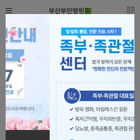
카피라이트로 가기
본문으로 가기
주메뉴로 가기
팝업
닫기
로그인
나의진료정보
회원가입
온라인진료예약
전문센터
의료진 소개
진료예약
증명서재발급
전문센터
진료안내
전체보기
증명서발급내역
[진료시간표]
빠르고 쉬운 진료예약을
월요일 09:00~18:00
진료과
관절센터
이용안내
하실 수 있습니다.
화~금 09:00~17:00
대표전화 | 1670-0082
토요일 09:00~13:00
진료과 전체보기
의료진
로봇수술센터
장비안내
병원소개
정형외과
진료시간표
족부·
층별안내
족관절클리닉
병원장인사말
신경외과
외래진료
미디어센터
주차시설안내
척추센터
비전과
소화기내과
입원/
병원소식
핵심가치
편의시설
부민그룹소개
퇴원/
척추내시경센터
관절센터
척추센터
순환기내과
병문안
언론보도
부민스토리
증명서재발급
심뇌혈관센터
이사장소개
부민그룹소식
호흡기내과
진료협력센터
보건복지부 지정
최소상처 척추수술을 원칙
인재채용
연혁
서식다운로드
뇌신경센터
비전과
관절전문병원
국제의사교육센터 지정센터
신장내과