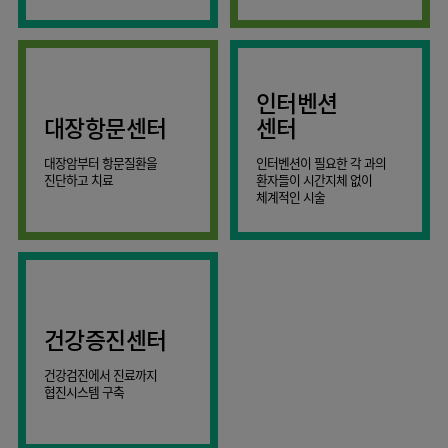
AI
스마트케어병동
인터벤션
대장항문센터
센터
대장암부터 항문질환을
인터벤션이 필요한 각 과의
진단하고 치료
환자들이 시간지체 없이
체계적인 시술
건강증진센터
건강검진에서 진료까지
협진시스템 구축