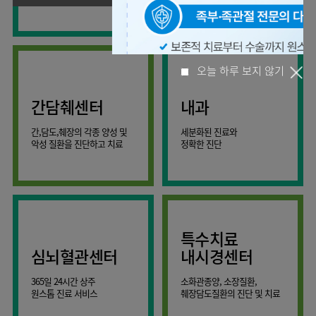
사회공헌
핵심가치
온라인
조직도
비급여진료비
말초혈관센터
KOR
건강상담
류마티스내과
언론보도
HI
ENG
연구교육
감염예방
소화기센터
칭찬합시다
안내
외과
RUS
건강토크
부민스토리
임상시험센터
특수소화기클리닉
고객의소리
CHI
환자안전
신경과
입찰공고
HSS
정보
소화기암센터
글로벌
부민병원
소아청소년과
얼라이언스
40주년
원내
간담췌센터
내과
인공신장센터
오늘 하루 보지 않기
역사관
전화번호
부인과
연혁
건강증진센터
간,담도,췌장의 각종 양성 및
세분화된 진료와
오시는길
정신건강의학과
조직도
악성 질환을 진단하고 치료
정확한 진단
인터벤션센터
비뇨의학과
오시는길
재활운동치료센터
가정의학과
의료진소개
외상골절센터
치과
외래진료
지역응급의료기관
안내
마취통증의학과
특수치료
국제진료센터
영상의학과
심뇌혈관센터
내시경센터
간담췌센터
진단검사의학과
365일 24시간 상주
소화관종양, 소장질환,
대장항문센터
응급의학과
원스톱 진료 서비스
췌장담도질환의 진단 및 치료
중환자실
병리과