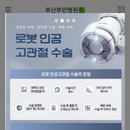
카피라이트로 가기
본문으로 가기
주메뉴로 가기
팝업
닫기
로그인
나의진료정보
회원가입
온라인진료예약
전문센터
의료진 소개
진료예약
증명서재발급
전문센터
진료안내
전체보기
증명서발급내역
[진료시간표]
빠르고 쉬운 진료예약을
월요일 09:00~18:00
진료과
관절센터
이용안내
하실 수 있습니다.
화~금 09:00~17:00
대표전화 | 1670-0082
토요일 09:00~13:00
진료과 전체보기
의료진
로봇수술센터
장비안내
병원소개
정형외과
진료시간표
족부·
층별안내
족관절클리닉
병원장인사말
신경외과
외래진료
미디어센터
주차시설안내
척추센터
비전과
소화기내과
입원/
병원소식
핵심가치
편의시설
부민그룹소개
퇴원/
척추내시경센터
관절센터
척추센터
순환기내과
병문안
언론보도
부민스토리
증명서재발급
심뇌혈관센터
이사장소개
부민그룹소식
호흡기내과
진료협력센터
보건복지부 지정
최소상처 척추수술을 원칙
인재채용
연혁
서식다운로드
뇌신경센터
비전과
관절전문병원
국제의사교육센터 지정센터
신장내과