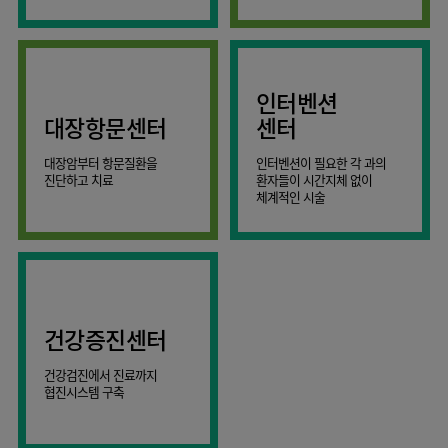
AI
스마트케어병동
인터벤션
대장항문센터
센터
대장암부터 항문질환을
인터벤션이 필요한 각 과의
진단하고 치료
환자들이 시간지체 없이
체계적인 시술
건강증진센터
건강검진에서 진료까지
협진시스템 구축