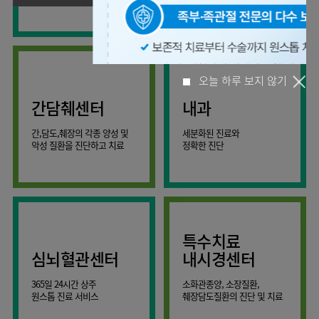
사회공헌
핵심가치
온라인
조직도
비급여진료비
말초혈관센터
KOR
건강상담
류마티스내과
언론보도
HI
ENG
연구교육
감염예방
소화기센터
칭찬합시다
안내
외과
RUS
건강토크
부민스토리
임상시험센터
특수소화기클리닉
고객의소리
CHI
환자안전
신경과
입찰공고
HSS
정보
소화기암센터
글로벌
부민병원
소아청소년과
얼라이언스
40주년
원내
간담췌센터
내과
인공신장센터
역사관
전화번호
부인과
오늘 하루 보지 않기
연혁
건강증진센터
간,담도,췌장의 각종 양성 및
세분화된 진료와
오시는길
정신건강의학과
조직도
악성 질환을 진단하고 치료
정확한 진단
인터벤션센터
비뇨의학과
오시는길
재활운동치료센터
가정의학과
의료진소개
외상골절센터
치과
외래진료
지역응급의료기관
안내
마취통증의학과
특수치료
국제진료센터
영상의학과
심뇌혈관센터
내시경센터
간담췌센터
진단검사의학과
365일 24시간 상주
소화관종양, 소장질환,
대장항문센터
응급의학과
원스톱 진료 서비스
췌장담도질환의 진단 및 치료
중환자실
병리과