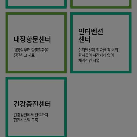
AI
스마트케어병동
인터벤션
대장항문센터
센터
대장암부터 항문질환을
인터벤션이 필요한 각 과의
진단하고 치료
환자들이 시간지체 없이
체계적인 시술
건강증진센터
건강검진에서 진료까지
협진시스템 구축