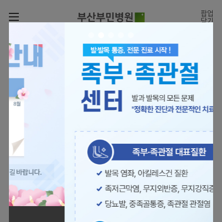
카피라이트로 가기
본문으로 가기
주메뉴로 가기
팝업
닫기
로그인
나의진료정보
회원가입
온라인진료예약
전문센터
의료진 소개
진료예약
증명서재발급
전문센터
진료안내
전체보기
증명서발급내역
[진료시간표]
빠르고 쉬운 진료예약을
월요일 09:00~18:00
진료과
관절센터
이용안내
하실 수 있습니다.
화~금 09:00~17:00
대표전화 | 1670-0082
토요일 09:00~13:00
진료과 전체보기
의료진
로봇수술센터
장비안내
병원소개
정형외과
진료시간표
족부·
층별안내
족관절클리닉
병원장인사말
신경외과
외래진료
미디어센터
주차시설안내
척추센터
비전과
소화기내과
입원/
병원소식
핵심가치
편의시설
부민그룹소개
퇴원/
척추내시경센터
관절센터
척추센터
순환기내과
병문안
언론보도
부민스토리
증명서재발급
심뇌혈관센터
이사장소개
부민그룹소식
호흡기내과
진료협력센터
보건복지부 지정
최소상처 척추수술을 원칙
인재채용
연혁
서식다운로드
뇌신경센터
비전과
관절전문병원
국제의사교육센터 지정센터
신장내과