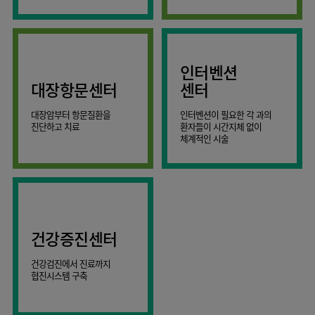
AI
스마트케어병동
인터벤션
대장항문센터
센터
대장암부터 항문질환을
인터벤션이 필요한 각 과의
진단하고 치료
환자들이 시간지체 없이
체계적인 시술
건강증진센터
건강검진에서 진료까지
협진시스템 구축