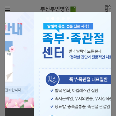
카피라이트로 가기
본문으로 가기
주메뉴로 가기
팝업
닫기
로그인
나의진료정보
회원가입
온라인진료예약
전문센터
의료진 소개
진료예약
증명서재발급
전문센터
진료안내
전체보기
증명서발급내역
[진료시간표]
빠르고 쉬운 진료예약을
월요일 09:00~18:00
진료과
관절센터
이용안내
하실 수 있습니다.
화~금 09:00~17:00
대표전화 | 1670-0082
토요일 09:00~13:00
진료과 전체보기
의료진
로봇수술센터
장비안내
병원소개
정형외과
진료시간표
족부·
층별안내
족관절클리닉
병원장인사말
신경외과
외래진료
미디어센터
주차시설안내
척추센터
비전과
소화기내과
입원/
병원소식
핵심가치
편의시설
부민그룹소개
퇴원/
척추내시경센터
관절센터
척추센터
순환기내과
병문안
언론보도
부민스토리
증명서재발급
심뇌혈관센터
이사장소개
부민그룹소식
호흡기내과
진료협력센터
보건복지부 지정
최소상처 척추수술을 원칙
인재채용
연혁
서식다운로드
뇌신경센터
비전과
관절전문병원
국제의사교육센터 지정센터
신장내과