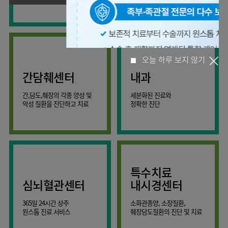
사회공헌
핵심가치
온라인
조직도
비급여진료비
말초혈관센터
KOR
건강상담
류마티스내과
언론보도
HI
ENG
연구교육
감염예방
소화기센터
칭찬합시다
안내
외과
RUS
건강토크
부민스토리
임상시험센터
특수소화기클리닉
고객의소리
CHI
환자안전
신경과
입찰공고
HSS
정보
소화기암센터
글로벌
부민병원
소아청소년과
얼라이언스
40주년
원내
간담췌센터
내과
인공신장센터
역사관
전화번호
부인과
연혁
오늘 하루 보지 않기
건강증진센터
간,담도,췌장의 각종 양성 및
세분화된 진료와
오시는길
정신건강의학과
조직도
악성 질환을 진단하고 치료
정확한 진단
인터벤션센터
비뇨의학과
오시는길
재활운동치료센터
가정의학과
의료진소개
외상골절센터
치과
외래진료
지역응급의료기관
안내
마취통증의학과
특수치료
국제진료센터
영상의학과
심뇌혈관센터
내시경센터
간담췌센터
진단검사의학과
365일 24시간 상주
소화관종양, 소장질환,
대장항문센터
응급의학과
원스톱 진료 서비스
췌장담도질환의 진단 및 치료
중환자실
병리과