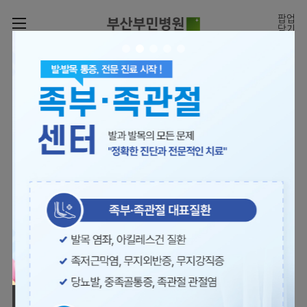
카피라이트로 가기
본문으로 가기
주메뉴로 가기
팝업
닫기
로그인
나의진료정보
회원가입
온라인진료예약
전문센터
의료진 소개
진료예약
증명서재발급
전문센터
진료안내
전체보기
증명서발급내역
[진료시간표]
빠르고 쉬운 진료예약을
월요일 09:00~18:00
진료과
관절센터
이용안내
하실 수 있습니다.
화~금 09:00~17:00
대표전화 | 1670-0082
토요일 09:00~13:00
진료과 전체보기
의료진
로봇수술센터
장비안내
병원소개
정형외과
진료시간표
족부·
층별안내
족관절클리닉
병원장인사말
신경외과
외래진료
미디어센터
주차시설안내
척추센터
비전과
소화기내과
입원/
병원소식
핵심가치
편의시설
부민그룹소개
퇴원/
척추내시경센터
관절센터
척추센터
순환기내과
병문안
언론보도
부민스토리
증명서재발급
심뇌혈관센터
이사장소개
부민그룹소식
호흡기내과
진료협력센터
보건복지부 지정
최소상처 척추수술을 원칙
인재채용
연혁
서식다운로드
뇌신경센터
비전과
관절전문병원
국제의사교육센터 지정센터
신장내과