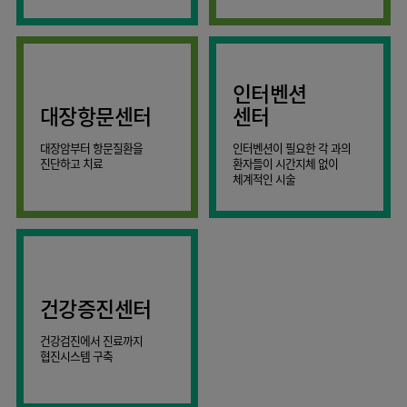
AI
스마트케어병동
인터벤션
대장항문센터
센터
대장암부터 항문질환을
인터벤션이 필요한 각 과의
진단하고 치료
환자들이 시간지체 없이
체계적인 시술
건강증진센터
건강검진에서 진료까지
협진시스템 구축