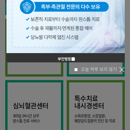
사회공헌
핵심가치
온라인
조직도
비급여진료비
말초혈관센터
KOR
건강상담
류마티스내과
언론보도
HI
ENG
연구교육
감염예방
소화기센터
칭찬합시다
안내
외과
RUS
건강토크
부민스토리
임상시험센터
특수소화기클리닉
고객의소리
CHI
환자안전
신경과
입찰공고
HSS
정보
소화기암센터
글로벌
부민병원
소아청소년과
얼라이언스
40주년
원내
간담췌센터
내과
인공신장센터
역사관
전화번호
부인과
연혁
건강증진센터
간,담도,췌장의 각종 양성 및
세분화된 진료와
오시는길
정신건강의학과
조직도
악성 질환을 진단하고 치료
정확한 진단
인터벤션센터
비뇨의학과
오시는길
재활운동치료센터
오늘 하루 보지 않기
가정의학과
의료진소개
외상골절센터
치과
외래진료
지역응급의료기관
안내
마취통증의학과
특수치료
국제진료센터
영상의학과
심뇌혈관센터
내시경센터
간담췌센터
진단검사의학과
365일 24시간 상주
소화관종양, 소장질환,
대장항문센터
응급의학과
원스톱 진료 서비스
췌장담도질환의 진단 및 치료
중환자실
병리과