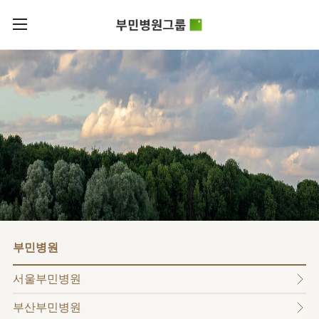
카피라이트로 가기
본문으로 가기
주메뉴로 가기
로그인
부민병원그룹소개
회원가입
비전과
부민병원그룹소식
핵심가치
사회공헌
병원/
부민스토리
센터
후원안내
이사장소개
서울부민병원
언론보도
HI
KOR
부산부민병원
건강토크
ENG
HSS
글로벌
RUS
해운대부민병원
입찰공고
얼라이언스
CHI
구포부민병원
부민병원
연혁
부민병원
40주년
부민
역사관
조직도
프레스티지
서울부민병원
라이프케어센터
오시는길
마곡
부산부민병원
의료진