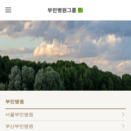
카피라이트로 가기
본문으로 가기
주메뉴로 가기
로그인
부민병원그룹소개
회원가입
비전과
부민병원그룹소식
핵심가치
사회공헌
병원/
부민스토리
센터
후원안내
이사장소개
서울부민병원
언론보도
HI
KOR
부산부민병원
건강토크
ENG
HSS
글로벌
RUS
해운대부민병원
입찰공고
얼라이언스
CHI
구포부민병원
부민병원
연혁
부민병원
40주년
부민
역사관
조직도
프레스티지
서울부민병원
라이프케어센터
오시는길
마곡
부산부민병원
의료진