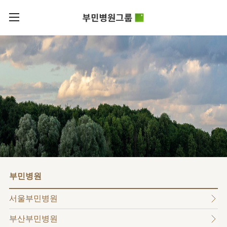
카피라이트로 가기
본문으로 가기
주메뉴로 가기
로그인
부민병원그룹소개
회원가입
비전과
부민병원그룹소식
핵심가치
사회공헌
병원/
부민스토리
센터
후원안내
이사장소개
서울부민병원
언론보도
HI
KOR
부산부민병원
건강토크
ENG
HSS
글로벌
RUS
해운대부민병원
입찰공고
얼라이언스
CHI
구포부민병원
부민병원
연혁
부민병원
40주년
부민
역사관
조직도
프레스티지
서울부민병원
라이프케어센터
오시는길
마곡
부산부민병원
의료진