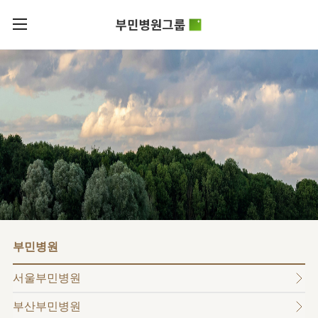
카피라이트로 가기
본문으로 가기
주메뉴로 가기
로그인
부민병원그룹소개
회원가입
비전과
부민병원그룹소식
핵심가치
사회공헌
병원/
부민스토리
센터
후원안내
이사장소개
서울부민병원
언론보도
HI
KOR
부산부민병원
건강토크
ENG
HSS
글로벌
RUS
해운대부민병원
입찰공고
얼라이언스
CHI
구포부민병원
부민병원
연혁
부민병원
40주년
부민
역사관
조직도
프레스티지
서울부민병원
라이프케어센터
오시는길
마곡
부산부민병원
의료진