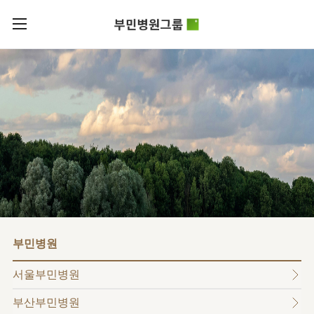
카피라이트로 가기
본문으로 가기
주메뉴로 가기
로그인
부민병원그룹소개
회원가입
비전과
부민병원그룹소식
핵심가치
사회공헌
병원/
부민스토리
센터
후원안내
이사장소개
서울부민병원
언론보도
HI
KOR
부산부민병원
건강토크
ENG
HSS
글로벌
RUS
해운대부민병원
입찰공고
얼라이언스
CHI
구포부민병원
부민병원
연혁
부민병원
40주년
부민
역사관
조직도
프레스티지
서울부민병원
라이프케어센터
오시는길
마곡
부산부민병원
의료진