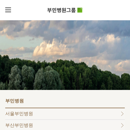
카피라이트로 가기
본문으로 가기
주메뉴로 가기
로그인
부민병원그룹소개
회원가입
비전과
부민병원그룹소식
핵심가치
사회공헌
병원/
부민스토리
센터
후원안내
이사장소개
서울부민병원
언론보도
HI
KOR
부산부민병원
건강토크
ENG
HSS
글로벌
RUS
해운대부민병원
입찰공고
얼라이언스
CHI
구포부민병원
부민병원
연혁
부민병원
40주년
부민
역사관
조직도
프레스티지
서울부민병원
라이프케어센터
오시는길
마곡
부산부민병원
의료진